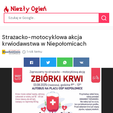
Strażacko-motocyklowa akcja
krwiodawstwa w Niepołomicach
1 rok temu