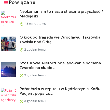
Powiązane
Neokomunizm to nasza straszna przyszłość /
Madejeski
43 minut temu
O krok od tragedii we Wrocławiu. Taksówka
zawisła nad Odrą
2 godzin temu
Szczurowa. Niefortunne lądowanie bociana.
Zwarcie na słupie ...
2 godzin temu
Pożar łóżka w szpitalu w Kędzierzynie-Koźlu.
Pacjent poparzo...
3 godzin temu