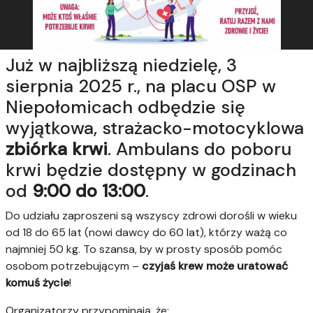
Już w najbliższą niedzielę, 3
sierpnia 2025 r., na placu OSP w
Niepołomicach odbędzie się
wyjątkowa, strażacko-motocyklowa
zbiórka krwi
. Ambulans do poboru
krwi będzie dostępny w godzinach
od
9:00 do 13:00
.
Do udziału zaproszeni są wszyscy zdrowi dorośli w wieku
od 18 do 65 lat (nowi dawcy do 60 lat), którzy ważą co
najmniej 50 kg. To szansa, by w prosty sposób pomóc
osobom potrzebującym –
czyjaś krew może uratować
komuś życie
!
Organizatorzy przypominają, że: