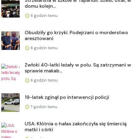
Strzelanina w szkole w Tajlandii. Sześć ofiar, w
domu kolejn...
6 godzin temu
Obudziły go krzyki. Podejrzani o morderstwo
aresztowani
6 godzin temu
Zwłoki 40-latki leżały w polu. Są zatrzymani w
sprawie makab...
6 godzin temu
19-latek zginął po interwencji policji
7 godzin temu
USA: Kłótnia o hałas zakończyła się śmiercią
matki i córki