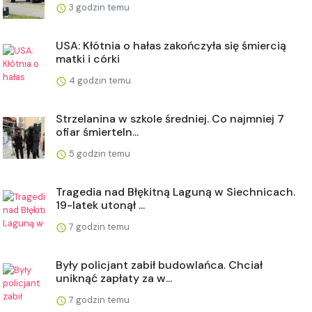
3 godzin temu
USA: Kłótnia o hałas zakończyła się śmiercią
matki i córki
4 godzin temu
Strzelanina w szkole średniej. Co najmniej 7
ofiar śmierteln...
5 godzin temu
Tragedia nad Błękitną Laguną w Siechnicach.
19-latek utonął ...
7 godzin temu
Były policjant zabił budowlańca. Chciał
uniknąć zapłaty za w...
7 godzin temu