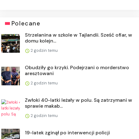
Polecane
Strzelanina w szkole w Tajlandii. Sześć ofiar, w
domu kolejn...
2 godzin temu
Obudziły go krzyki. Podejrzani o morderstwo
aresztowani
2 godzin temu
Zwłoki 40-latki leżały w polu. Są zatrzymani w
sprawie makab...
2 godzin temu
19-latek zginął po interwencji policji