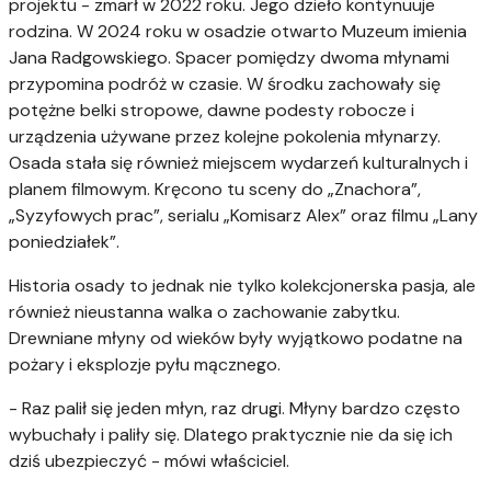
projektu - zmarł w 2022 roku. Jego dzieło kontynuuje
rodzina. W 2024 roku w osadzie otwarto Muzeum imienia
Jana Radgowskiego. Spacer pomiędzy dwoma młynami
przypomina podróż w czasie. W środku zachowały się
potężne belki stropowe, dawne podesty robocze i
urządzenia używane przez kolejne pokolenia młynarzy.
Osada stała się również miejscem wydarzeń kulturalnych i
planem filmowym. Kręcono tu sceny do „Znachora”,
„Syzyfowych prac”, serialu „Komisarz Alex” oraz filmu „Lany
poniedziałek”.
Historia osady to jednak nie tylko kolekcjonerska pasja, ale
również nieustanna walka o zachowanie zabytku.
Drewniane młyny od wieków były wyjątkowo podatne na
pożary i eksplozje pyłu mącznego.
- Raz palił się jeden młyn, raz drugi. Młyny bardzo często
wybuchały i paliły się. Dlatego praktycznie nie da się ich
dziś ubezpieczyć - mówi właściciel.