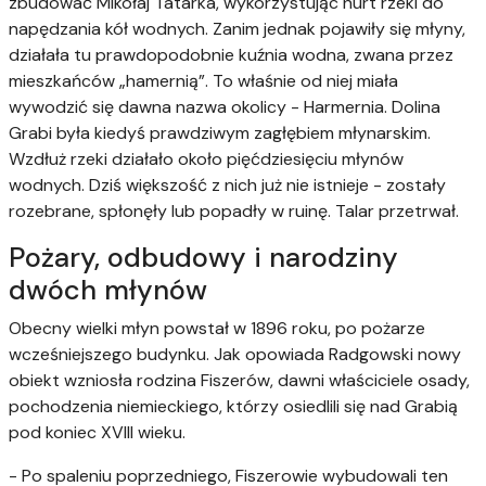
zbudować Mikołaj Tatarka, wykorzystując nurt rzeki do
napędzania kół wodnych. Zanim jednak pojawiły się młyny,
działała tu prawdopodobnie kuźnia wodna, zwana przez
mieszkańców „hamernią”. To właśnie od niej miała
wywodzić się dawna nazwa okolicy - Harmernia. Dolina
Grabi była kiedyś prawdziwym zagłębiem młynarskim.
Wzdłuż rzeki działało około pięćdziesięciu młynów
wodnych. Dziś większość z nich już nie istnieje - zostały
rozebrane, spłonęły lub popadły w ruinę. Talar przetrwał.
Pożary, odbudowy i narodziny
dwóch młynów
Obecny wielki młyn powstał w 1896 roku, po pożarze
wcześniejszego budynku. Jak opowiada Radgowski nowy
obiekt wzniosła rodzina Fiszerów, dawni właściciele osady,
pochodzenia niemieckiego, którzy osiedlili się nad Grabią
pod koniec XVIII wieku.
- Po spaleniu poprzedniego, Fiszerowie wybudowali ten