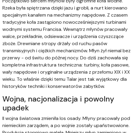
Początkowo sercem młynów były ogromne koła wodne.
Rzeka była spiętrzana dzięki jazu i grobli, a nurt kierowano
specjalnym kanałem na mechanizmy napędowe. Z czasem
tradycyjne koła zastąpiono nowocześniejszymi turbinami
wodnymi systemu Francisa. Wewnątrz młynów pracowały
walce, przekładnie, odsiewacze i urządzenia czyszczące
zboże. Drewniane stropy drżały od ruchu pasów
transmisyjnych i ciężkich mechanizmów. Młyn żył niemal bez
przerwy - od świtu do późnej nocy. Do dziś zachowała się
kompletna infrastruktura techniczna: turbiny, koła pasowe,
wały napędowe i oryginalne urządzenia z przełomu XIX i XX
wieku. To właśnie dzięki temu Talar jest tak wyjątkowy dla
historyków techniki i konserwatorów zabytków.
Wojna, nacjonalizacja i powolny
upadek
II wojna światowa zmieniła los osady. Młyny pracowały pod
niemieckim zarządem, a po wojnie zostały upaństwowione.
Produkcja stopniowo malała. Mniejszy młyn zamieniono w