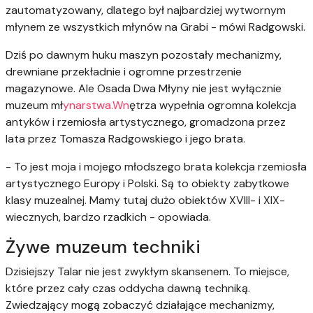
zautomatyzowany, dlatego był najbardziej wytwornym
młynem ze wszystkich młynów na Grabi - mówi Radgowski.
Dziś po dawnym huku maszyn pozostały mechanizmy,
drewniane przekładnie i ogromne przestrzenie
magazynowe. Ale Osada Dwa Młyny nie jest wyłącznie
muzeum mł
ynarstwa.Wn
ętrza wypełnia ogromna kolekcja
antyków i rzemiosła artystycznego, gromadzona przez
lata przez Tomasza Radgowskiego i jego brata.
- To jest moja i mojego młodszego brata kolekcja rzemiosła
artystycznego Europy i Polski. Są to obiekty zabytkowe
klasy muzealnej. Mamy tutaj dużo obiektów XVIII- i XIX-
wiecznych, bardzo rzadkich - opowiada.
Żywe muzeum techniki
Dzisiejszy Talar nie jest zwykłym skansenem. To miejsce,
które przez cały czas oddycha dawną techniką.
Zwiedzający mogą zobaczyć działające mechanizmy,