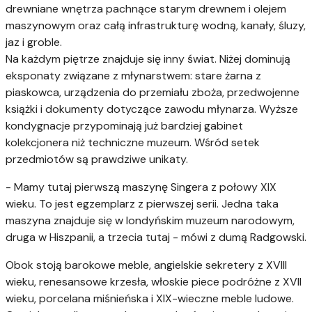
drewniane wnętrza pachnące starym drewnem i olejem
maszynowym oraz całą infrastrukturę wodną, kanały, śluzy,
jaz i groble.
Na każdym piętrze znajduje się inny świat. Niżej dominują
eksponaty związane z młynarstwem: stare żarna z
piaskowca, urządzenia do przemiału zboża, przedwojenne
książki i dokumenty dotyczące zawodu młynarza. Wyższe
kondygnacje przypominają już bardziej gabinet
kolekcjonera niż techniczne muzeum. Wśród setek
przedmiotów są prawdziwe unikaty.
- Mamy tutaj pierwszą maszynę Singera z połowy XIX
wieku. To jest egzemplarz z pierwszej serii. Jedna taka
maszyna znajduje się w londyńskim muzeum narodowym,
druga w Hiszpanii, a trzecia tutaj - mówi z dumą Radgowski.
Obok stoją barokowe meble, angielskie sekretery z XVIII
wieku, renesansowe krzesła, włoskie piece podróżne z XVII
wieku, porcelana miśnieńska i XIX-wieczne meble ludowe.