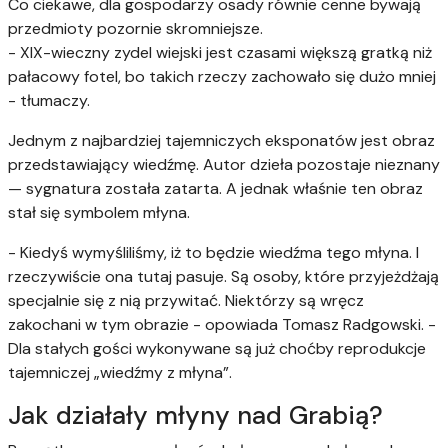
Co ciekawe, dla gospodarzy osady równie cenne bywają
przedmioty pozornie skromniejsze.
- XIX-wieczny zydel wiejski jest czasami większą gratką niż
pałacowy fotel, bo takich rzeczy zachowało się dużo mniej
- tłumaczy.
Jednym z najbardziej tajemniczych eksponatów jest obraz
przedstawiający wiedźmę. Autor dzieła pozostaje nieznany
— sygnatura została zatarta. A jednak właśnie ten obraz
stał się symbolem młyna.
- Kiedyś wymyśliliśmy, iż to będzie wiedźma tego młyna. I
rzeczywiście ona tutaj pasuje. Są osoby, które przyjeżdżają
specjalnie się z nią przywitać. Niektórzy są wręcz
zakochani w tym obrazie - opowiada Tomasz Radgowski. -
Dla stałych gości wykonywane są już choćby reprodukcje
tajemniczej „wiedźmy z młyna”.
Jak działały młyny nad Grabią?