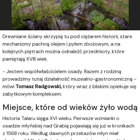
Drewniane ściany skrzypią tu pod ciężarem historii, stare
mechanizmy pachną olejem i pyłem zbożowym, a na
kolejnych piętrach można odnaleźć przedmioty, które
pamiętają XVIII wiek.
- Jestem współwłaścicielem osady. Razem z rodziną
prowadzimy tutaj działalność muzealno-gastronomiczną -
mówi
Tomasz Radgowski,
który wraz z bliskimi opiekuje się
zabytkowym kompleksem.
Miejsce, które od wieków żyło wodą
Historia Talaru sięga XVI wieku. Pierwsze wzmianki o
osadzie młyńskiej nad Grabią pojawiają się już w kronikach
z 1568 roku. Według dawnych przekazów młyn miał