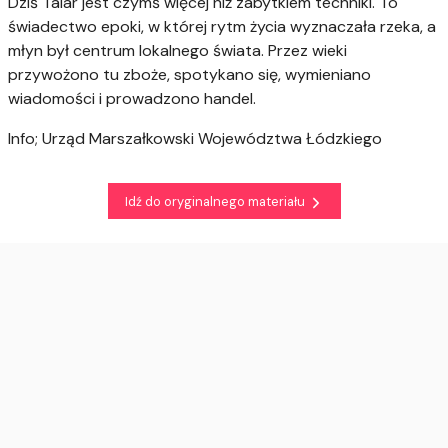
Dziś Talar jest czymś więcej niż zabytkiem techniki. To
świadectwo epoki, w której rytm życia wyznaczała rzeka, a
młyn był centrum lokalnego świata. Przez wieki
przywożono tu zboże, spotykano się, wymieniano
wiadomości i prowadzono handel.
Info; Urząd Marszałkowski Województwa Łódzkiego
Idź do oryginalnego materiału