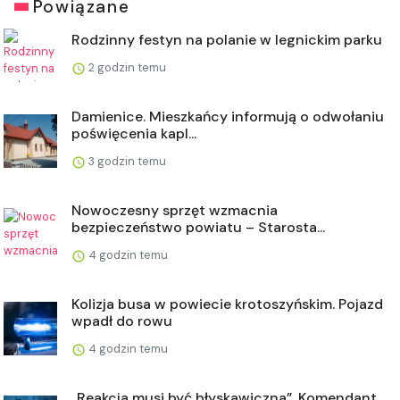
Powiązane
Rodzinny festyn na polanie w legnickim parku
2 godzin temu
Damienice. Mieszkańcy informują o odwołaniu
poświęcenia kapl...
3 godzin temu
Nowoczesny sprzęt wzmacnia
bezpieczeństwo powiatu – Starosta...
4 godzin temu
Kolizja busa w powiecie krotoszyńskim. Pojazd
wpadł do rowu
4 godzin temu
„Reakcja musi być błyskawiczna”. Komendant