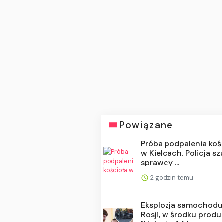
Powiązane
Próba podpalenia koś
w Kielcach. Policja s
sprawcy ...
2 godzin temu
Eksplozja samochod
Rosji, w środku prod