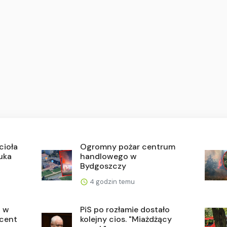
cioła
Ogromny pożar centrum
zuka
handlowego w
Bydgoszczy
4 godzin temu
u w
PiS po rozłamie dostało
ucent
kolejny cios. "Miażdżący