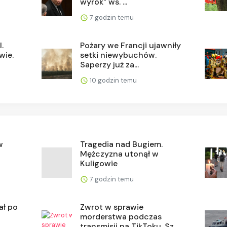
wyrok" ws. ...
7 godzin temu
.
Pożary we Francji ujawniły
wie.
setki niewybuchów.
Saperzy już za...
10 godzin temu
w
Tragedia nad Bugiem.
Mężczyzna utonął w
Kuligowie
7 godzin temu
ał po
Zwrot w sprawie
morderstwa podczas
transmisji na TikToku. Sz...