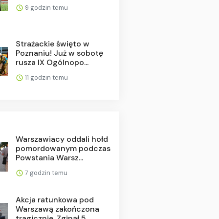
9 godzin temu
Strażackie święto w
Poznaniu! Już w sobotę
rusza IX Ogólnopo...
11 godzin temu
Warszawiacy oddali hołd
pomordowanym podczas
Powstania Warsz...
7 godzin temu
Akcja ratunkowa pod
Warszawą zakończona
tragicznie. Zginął 5...