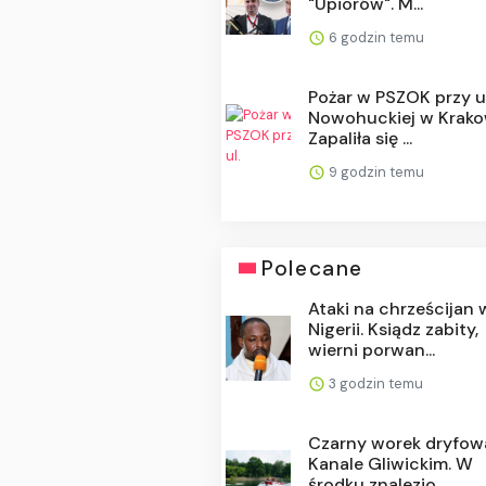
"Upiorów". M...
6 godzin temu
Pożar w PSZOK przy ul
Nowohuckiej w Krako
Zapaliła się ...
9 godzin temu
Polecane
Ataki na chrześcijan 
Nigerii. Ksiądz zabity,
wierni porwan...
3 godzin temu
Czarny worek dryfow
Kanale Gliwickim. W
środku znalezio...