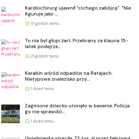
Kardiochirurg ujawnił "cichego zabójcę". "Nie
figuruje jako ...
15 godzin temu
To nie był głupi żart. Przebrany za klauna 15-
latek podejrze...
21 godzin temu
Karabin wśród odpadów na Ratajach.
Nietypowe znalezisko przy...
1 dzień temu
Zaginione dziecko utonęło w basenie. Policja
go nie sprawdzi...
1 dzień temu
Gnieźnianka straciła 72 tys. zł przez fałszywą