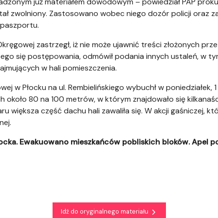
madzonym już materiałem dowodowym – powiedział PAP prokura
tał zwolniony. Zastosowano wobec niego dozór policji oraz za
paszportu.
Okręgowej zastrzegł, iż nie może ujawnić treści złożonych prz
ego się postępowania, odmówił podania innych ustaleń, w tym
ajmujących w hali pomieszczenia.
ej w Płocku na ul. Rembielińskiego wybuchł w poniedziałek, 
h około 80 na 100 metrów, w którym znajdowało się kilkanaś
większa część dachu hali zawaliła się. W akcji gaśniczej, kt
nej.
cka. Ewakuowano mieszkańców pobliskich bloków. Apel pol
Idź do oryginalnego materiału