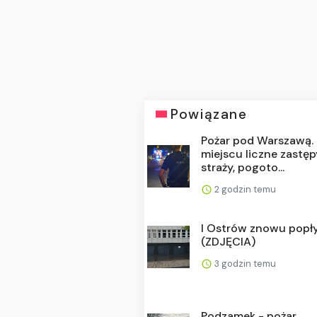
Powiązane
Pożar pod Warszawą.
miejscu liczne zastęp
straży, pogoto...
2 godzin temu
I Ostrów znowu popł
(ZDJĘCIA)
3 godzin temu
Podzamek - pożar