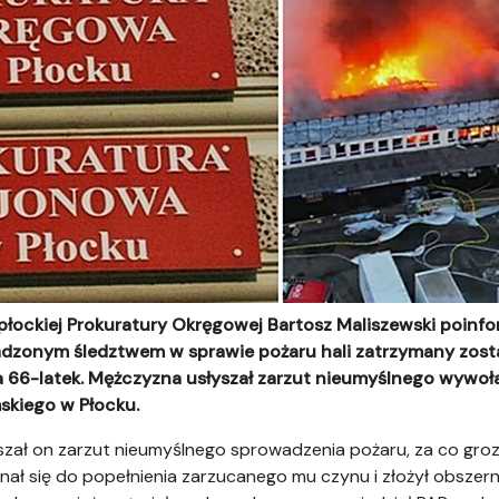
 płockiej Prokuratury Okręgowej Bartosz Maliszewski poinf
adzonym śledztwem w sprawie pożaru hali zatrzymany zosta
a 66-latek. Mężczyzna usłyszał zarzut nieumyślnego wywo
ńskiego w Płocku.
yszał on zarzut nieumyślnego sprowadzenia pożaru, za co groz
ał się do popełnienia zarzucanego mu czynu i złożył obszerne