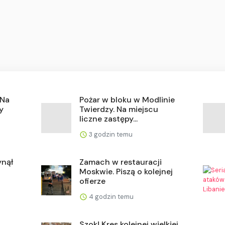
 Na
Pożar w bloku w Modlinie
y
Twierdzy. Na miejscu
liczne zastępy...
3 godzin temu
ynął
Zamach w restauracji
Moskwie. Piszą o kolejnej
ofierze
4 godzin temu
Szok! Kres kolejnej wielkiej