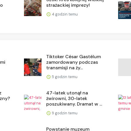
go
strażackiej imprezy!
4 godzin temu
Tiktoker César Gastélum
ami
zamordowany podczas
transmisji na ży...
5 godzin temu
z
47-latek utonął na
czny?
żwirowni, 30-latek
poszukiwany. Dramat w ...
9 godzin temu
Powstanie muzeum