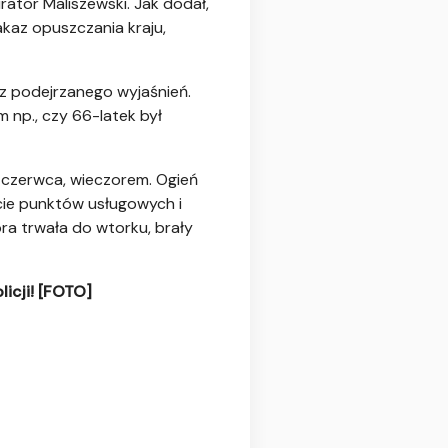
tor Maliszewski. Jak dodał,
kaz opuszczania kraju,
ez podejrzanego wyjaśnień.
 np., czy 66-latek był
1 czerwca, wieczorem. Ogień
cie punktów usługowych i
óra trwała do wtorku, brały
icji! [FOTO]