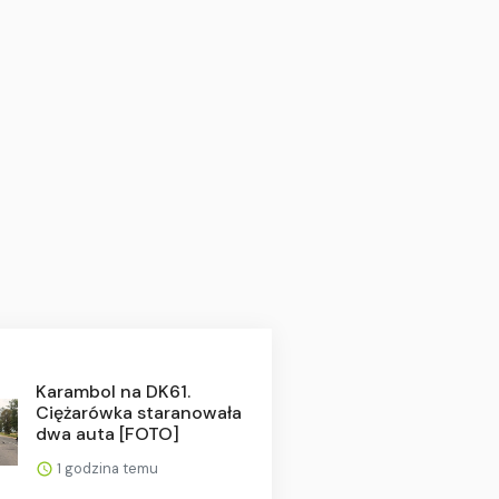
Karambol na DK61.
Ciężarówka staranowała
dwa auta [FOTO]
1 godzina temu