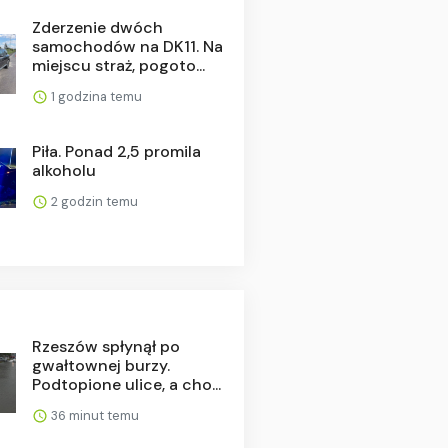
Zderzenie dwóch
samochodów na DK11. Na
miejscu straż, pogoto...
1 godzina temu
Piła. Ponad 2,5 promila
alkoholu
2 godzin temu
Rzeszów spłynął po
gwałtownej burzy.
Podtopione ulice, a cho...
36 minut temu