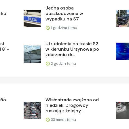
Jedna osoba
rku
poszkodowana w
wypadku na S7
1 godzina temu
st
Utrudnienia na trasie S2
 81-
w kierunku Ursynowa po
zdarzeniu dr...
2 godzin temu
iño.
Wisłostrada zwężona od
niedzieli. Drogowcy
ruszają z kolejny...
33 minut temu