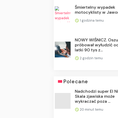
Śmiertelny wypadek
motocyklisty w Jawo
1 godzina temu
NOWY WIŚNICZ. Oszu
próbował wyłudzić od
latki 90 tys z...
2 godzin temu
Polecane
Nadchodzi super El N
Skala zjawiska może
wykraczać poza ...
20 minut temu