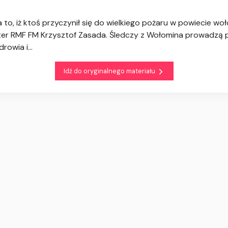
to, iż ktoś przyczynił się do wielkiego pożaru w powiecie w
rter RMF FM Krzysztof Zasada. Śledczy z Wołomina prowadz
owia i...
Idź do oryginalnego materiału