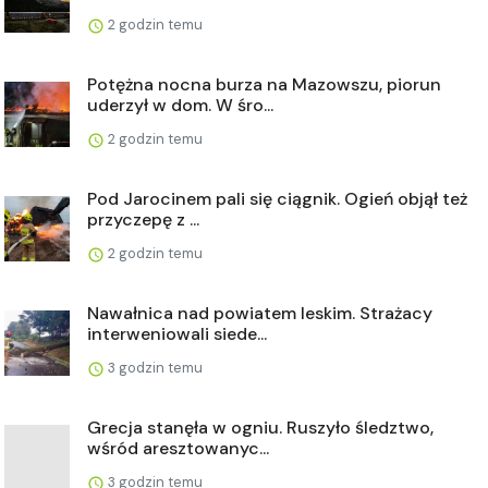
2 godzin temu
Potężna nocna burza na Mazowszu, piorun
uderzył w dom. W śro...
2 godzin temu
Pod Jarocinem pali się ciągnik. Ogień objął też
przyczepę z ...
2 godzin temu
Nawałnica nad powiatem leskim. Strażacy
interweniowali siede...
3 godzin temu
Grecja stanęła w ogniu. Ruszyło śledztwo,
wśród aresztowanyc...
3 godzin temu