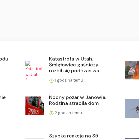
hodu
Katastrofa w Utah.
Śmigłowiec gaśniczy
rozbił się podczas wa...
1 godzina temu
nie
Nocny pożar w Janowie.
Rodzina straciła dom
2 godzin temu
Szybka reakcja na S5.