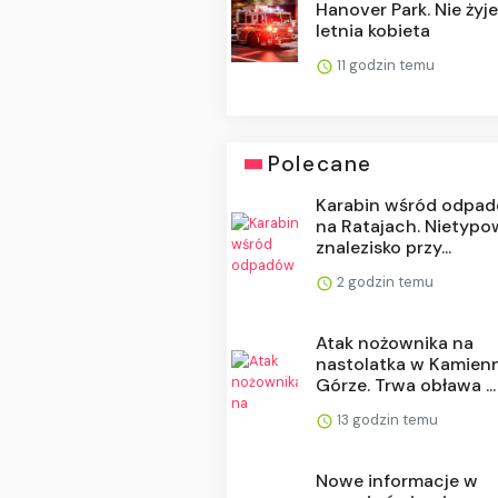
Hanover Park. Nie żyj
letnia kobieta
11 godzin temu
Polecane
Karabin wśród odpa
na Ratajach. Nietyp
znalezisko przy...
2 godzin temu
Atak nożownika na
nastolatka w Kamien
Górze. Trwa obława ...
13 godzin temu
Nowe informacje w