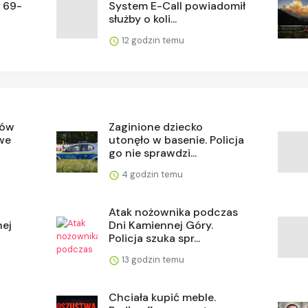
e 69-
System E-Call powiadomił
służby o koli...
12 godzin temu
dów
Zaginione dziecko
owe
utonęło w basenie. Policja
go nie sprawdzi...
4 godzin temu
Atak nożownika podczas
nej
Dni Kamiennej Góry.
Policja szuka spr...
13 godzin temu
Chciała kupić meble.