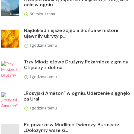
cele w ogniu
50 minut temu
Najdokładniejsze zdjęcia Słońca w historii
ujawniły ukryty p...
1 godzina temu
Trzy Młodzieżowe Drużyny Pożarnicze z gminy
Chęciny z dofina...
1 godzina temu
„Rosyjski Amazon” w ogniu. Uderzenie sięgnęło
za Ural
1 godzina temu
Po pożarze w Modlinie Twierdzy. Burmistrz:
„Dołożymy wszelki...