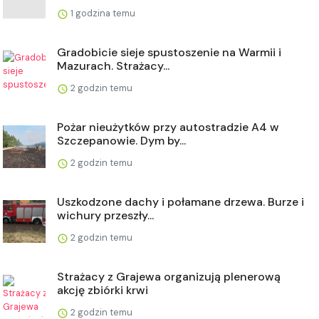
1 godzina temu
Gradobicie sieje spustoszenie na Warmii i
Mazurach. Strażacy...
2 godzin temu
Pożar nieużytków przy autostradzie A4 w
Szczepanowie. Dym by...
2 godzin temu
Uszkodzone dachy i połamane drzewa. Burze i
wichury przeszły...
2 godzin temu
Strażacy z Grajewa organizują plenerową
akcję zbiórki krwi
2 godzin temu