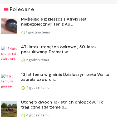
Polecane
Myśleliście iż kleszcz z Afryki jest
niebezpieczny? Ten z Au...
1 godzina temu
47-latek utonął na żwirowni, 30-latek
poszukiwany. Dramat w ...
2 godzin temu
13 lat temu w gminie Działoszyn rzeka Warta
zabrała czworo r...
4 godzin temu
Utonęło dwóch 13-letnich chłopców. "To
tragiczne zdarzenie p...
4 godzin temu