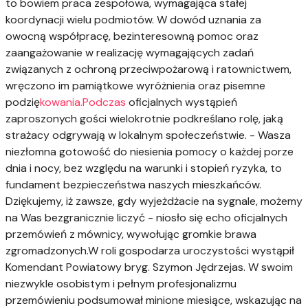
to bowiem praca zespołowa, wymagająca stałej
koordynacji wielu podmiotów. W dowód uznania za
owocną współpracę, bezinteresowną pomoc oraz
zaangażowanie w realizację wymagających zadań
związanych z ochroną przeciwpożarową i ratownictwem,
wręczono im pamiątkowe wyróżnienia oraz pisemne
podzię
kowania.Podczas
oficjalnych wystąpień
zaproszonych gości wielokrotnie podkreślano rolę, jaką
strażacy odgrywają w lokalnym społeczeństwie. - Wasza
niezłomna gotowość do niesienia pomocy o każdej porze
dnia i nocy, bez względu na warunki i stopień ryzyka, to
fundament bezpieczeństwa naszych mieszkańców.
Dziękujemy, iż zawsze, gdy wyjeżdżacie na sygnale, możemy
na Was bezgranicznie liczyć - niosło się echo oficjalnych
przemówień z mównicy, wywołując gromkie brawa
zgromadzonych.W roli gospodarza uroczystości wystąpił
Komendant Powiatowy bryg. Szymon Jędrzejas. W swoim
niezwykle osobistym i pełnym profesjonalizmu
przemówieniu podsumował minione miesiące, wskazując na