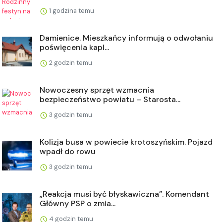
1 godzina temu
Damienice. Mieszkańcy informują o odwołaniu
poświęcenia kapl...
2 godzin temu
Nowoczesny sprzęt wzmacnia
bezpieczeństwo powiatu – Starosta...
3 godzin temu
Kolizja busa w powiecie krotoszyńskim. Pojazd
wpadł do rowu
3 godzin temu
„Reakcja musi być błyskawiczna”. Komendant
Główny PSP o zmia...
4 godzin temu