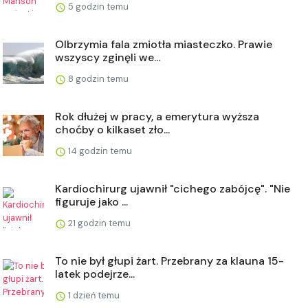
5 godzin temu
Olbrzymia fala zmiotła miasteczko. Prawie
wszyscy zginęli we...
8 godzin temu
Rok dłużej w pracy, a emerytura wyższa
choćby o kilkaset zło...
14 godzin temu
Kardiochirurg ujawnił "cichego zabójcę". "Nie
figuruje jako ...
21 godzin temu
To nie był głupi żart. Przebrany za klauna 15-
latek podejrze...
1 dzień temu