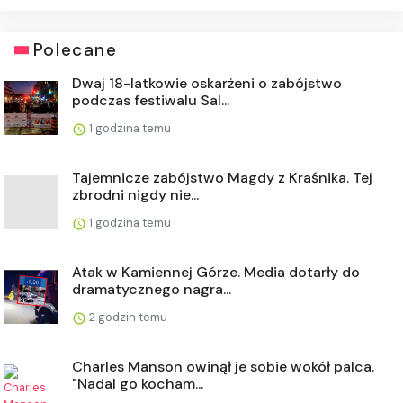
Polecane
Dwaj 18-latkowie oskarżeni o zabójstwo
podczas festiwalu Sal...
1 godzina temu
Tajemnicze zabójstwo Magdy z Kraśnika. Tej
zbrodni nigdy nie...
1 godzina temu
Atak w Kamiennej Górze. Media dotarły do
dramatycznego nagra...
2 godzin temu
Charles Manson owinął je sobie wokół palca.
"Nadal go kocham...