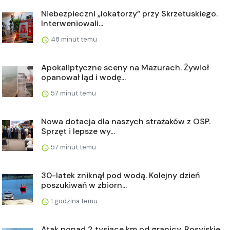
Niebezpieczni „lokatorzy” przy Skrzetuskiego.
Interweniowali...
48 minut temu
Apokaliptyczne sceny na Mazurach. Żywioł
opanował ląd i wodę...
57 minut temu
Nowa dotacja dla naszych strażaków z OSP.
Sprzęt i lepsze wy...
57 minut temu
30-latek zniknął pod wodą. Kolejny dzień
poszukiwań w zbiorn...
1 godzina temu
Atak ponad 2 tysiące km od granicy. Rosyjskie