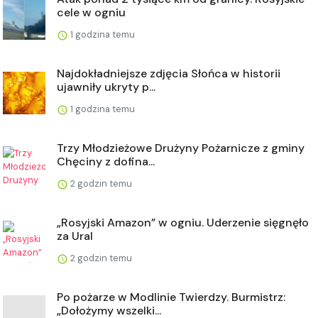
cele w ogniu
1 godzina temu
Najdokładniejsze zdjęcia Słońca w historii
ujawniły ukryty p...
1 godzina temu
Trzy Młodzieżowe Drużyny Pożarnicze z gminy
Chęciny z dofina...
2 godzin temu
„Rosyjski Amazon” w ogniu. Uderzenie sięgnęło
za Ural
2 godzin temu
Po pożarze w Modlinie Twierdzy. Burmistrz:
„Dołożymy wszelki...