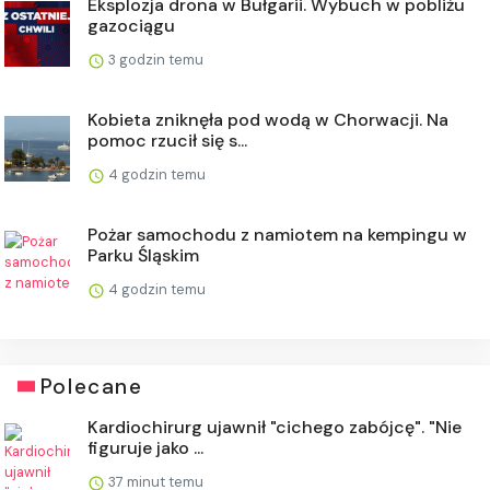
Eksplozja drona w Bułgarii. Wybuch w pobliżu
gazociągu
3 godzin temu
Kobieta zniknęła pod wodą w Chorwacji. Na
pomoc rzucił się s...
4 godzin temu
Pożar samochodu z namiotem na kempingu w
Parku Śląskim
4 godzin temu
Polecane
Kardiochirurg ujawnił "cichego zabójcę". "Nie
figuruje jako ...
37 minut temu