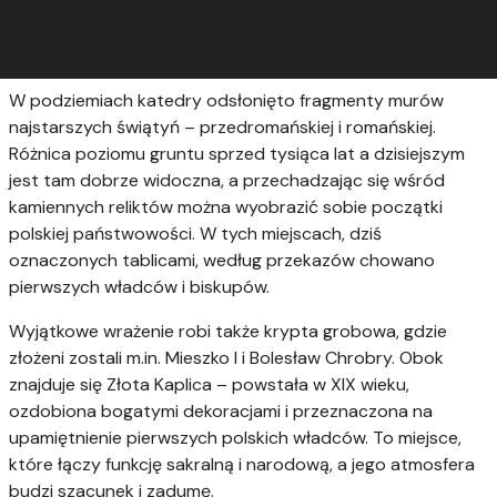
W podziemiach katedry odsłonięto fragmenty murów
najstarszych świątyń – przedromańskiej i romańskiej.
Różnica poziomu gruntu sprzed tysiąca lat a dzisiejszym
jest tam dobrze widoczna, a przechadzając się wśród
kamiennych reliktów można wyobrazić sobie początki
polskiej państwowości. W tych miejscach, dziś
oznaczonych tablicami, według przekazów chowano
pierwszych władców i biskupów.
Wyjątkowe wrażenie robi także krypta grobowa, gdzie
złożeni zostali m.in. Mieszko I i Bolesław Chrobry. Obok
znajduje się Złota Kaplica – powstała w XIX wieku,
ozdobiona bogatymi dekoracjami i przeznaczona na
upamiętnienie pierwszych polskich władców. To miejsce,
które łączy funkcję sakralną i narodową, a jego atmosfera
budzi szacunek i zadumę.