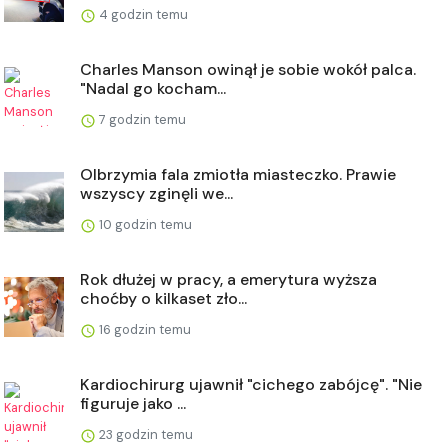
4 godzin temu
Charles Manson owinął je sobie wokół palca.
"Nadal go kocham...
7 godzin temu
Olbrzymia fala zmiotła miasteczko. Prawie
wszyscy zginęli we...
10 godzin temu
Rok dłużej w pracy, a emerytura wyższa
choćby o kilkaset zło...
16 godzin temu
Kardiochirurg ujawnił "cichego zabójcę". "Nie
figuruje jako ...
23 godzin temu