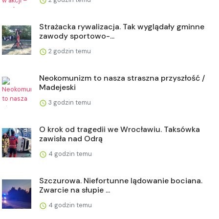
Strażacka rywalizacja. Tak wyglądały gminne
zawody sportowo-...
2 godzin temu
Neokomunizm to nasza straszna przyszłość /
Madejeski
3 godzin temu
O krok od tragedii we Wrocławiu. Taksówka
zawisła nad Odrą
4 godzin temu
Szczurowa. Niefortunne lądowanie bociana.
Zwarcie na słupie ...
4 godzin temu