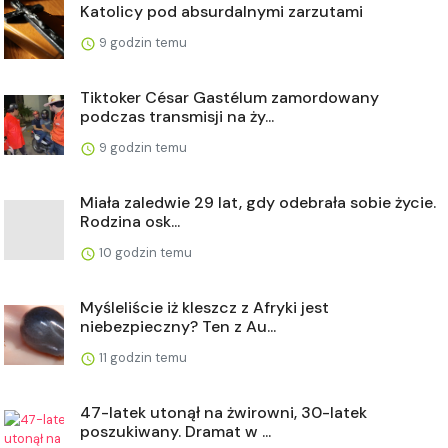
Katolicy pod absurdalnymi zarzutami
9 godzin temu
Tiktoker César Gastélum zamordowany
podczas transmisji na ży...
9 godzin temu
Miała zaledwie 29 lat, gdy odebrała sobie życie.
Rodzina osk...
10 godzin temu
Myśleliście iż kleszcz z Afryki jest
niebezpieczny? Ten z Au...
11 godzin temu
47-latek utonął na żwirowni, 30-latek
poszukiwany. Dramat w ...