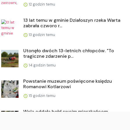
12 godzin temu
13 lat temu w gminie Działoszyn rzeka Warta
zabrała czworo r...
13 godzin temu
Utonęło dwóch 13-letnich chłopców. "To
tragiczne zdarzenie p...
14 godzin temu
Powstanie muzeum poświęcone księdzu
Romanowi Kotlarzowi
15 godzin temu
Wola oddała hołd swoim mieszkańcom.
Wzruszające uroczystości...
17 godzin temu